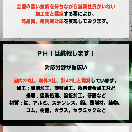
全国の高い技術を持ちながら営業社員がいない
加工先と提携
する事により、
高品質、短納期対応
を実現しております。
ＰＨＩは挑戦します！
対応分野が幅広い
国内39社、海外3社、計42社と提携
しています。
加工：切削加工、旋盤加工、精密板金加工など
処理：塗装処理、溶接加工、研磨など
材質：鉄、アルミ、ステンレス、銅、難削材、鋳物、
ゴム、樹脂、ガラス、セラミックなど