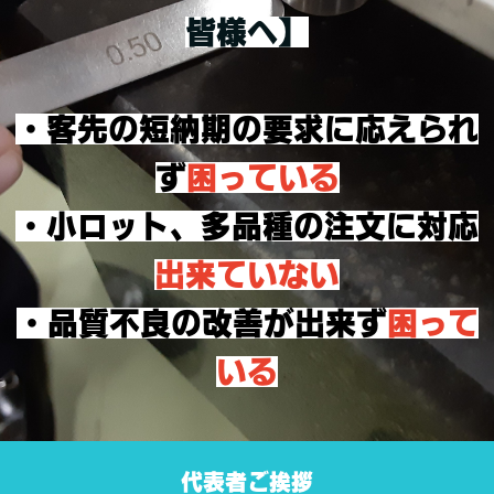
皆様へ】
・客先の短納期の要求に応えられ
ず
困っている
・小ロット、多品種の注文に対応
出来ていない
・品質不良の改善が出来ず
困って
いる
代表者ご挨拶