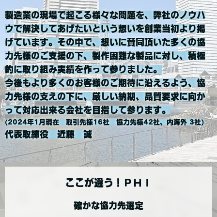
製造業の現場で起こる様々な問題を、弊社のノウハ
ウで解決してあげたいという想いを創業当初より掲
げています。その中で、想いに賛同頂いた多くの協
力先様のご支援の下、製作困難な製品に対し、積極
的に取り組み実績を作って参りました。
今後もより多くのお客様のご期待に沿えるよう、協
力先様の支えの下に、厳しい納期、品質要求に向か
って対応出来る会社を目指して参ります。
(2024年1月現在 取引先様16社 協力先様42社、内海外 3社)
代表取締役 近藤 誠
ここが違う！ＰＨＩ
確かな協力先選定